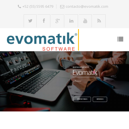
+52 (55) 5595 6479
contacto@evomatik.com
BIENVENIDOS
Evomatik
Software
CONTÁCTANOS
SERVICIOS