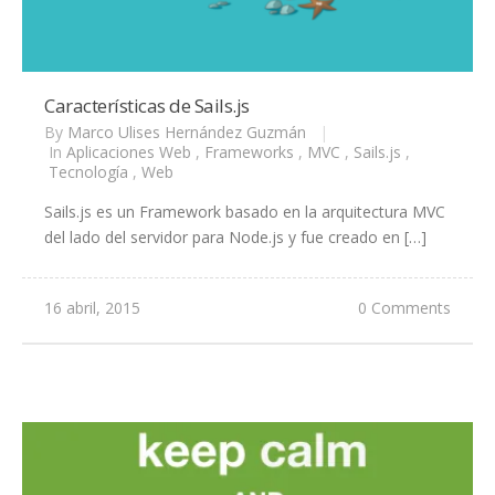
Características de Sails.js
By
Marco Ulises Hernández Guzmán
|
In
Aplicaciones Web
,
Frameworks
,
MVC
,
Sails.js
,
Tecnología
,
Web
Sails.js es un Framework basado en la arquitectura MVC
del lado del servidor para Node.js y fue creado en […]
16 abril, 2015
0 Comments