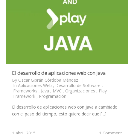
El desarrollo de aplicaciones web con java
By
Oscar Gibrán Córdoba Méndez
|
In
Aplicaciones Web
,
Desarrollo de Software
,
Frameworks
,
Java
,
MVC
,
Organizaciones
,
Play
Framework
,
Programación
El desarrollo de aplicaciones web con java a cambiado
con el paso del tiempo, esto quiere decir que […]
1 abril, 2015
1 Comment